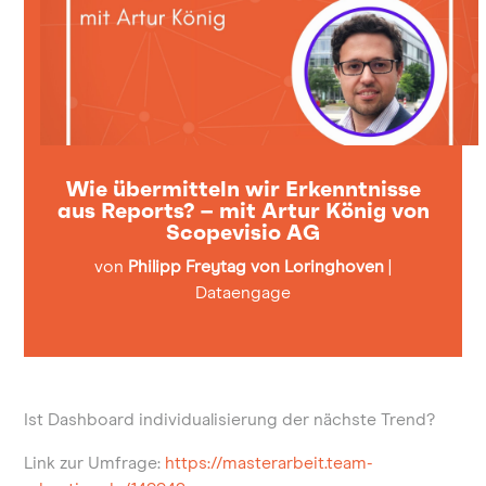
Wie übermitteln wir Erkenntnisse
aus Reports? – mit Artur König von
Scopevisio AG
von
Philipp Freytag von Loringhoven
|
Dataengage
Ist Dashboard individualisierung der nächste Trend?
Link zur Umfrage:
https://masterarbeit.team-