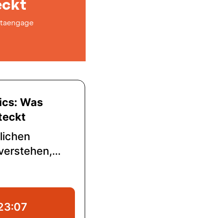
eckt
taengage