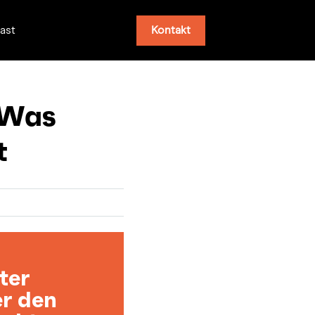
Kontakt
ast
 Was
t
ter
er den