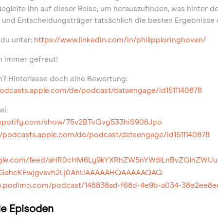
Begleite ihn auf dieser Reise, um herauszufinden, was hinter de
r und Entscheidungsträger tatsächlich die besten Ergebnisse 
 du unter:
https://www.linkedin.com/in/philipploringhoven/
h immer gefreut!
en? Hinterlasse doch eine Bewertung:
podcasts.apple.com/de/podcast/dataengage/id1511140878
ei:
n.spotify.com/show/75v2BTvGvg533hiS906Jpo
//podcasts.apple.com/de/podcast/dataengage/id1511140878
google.com/feed/aHR0cHM6Ly9kYXRhZW5nYWdlLnBvZGlnZW
EGahcKEwjgvsvh2Lj0AhUAAAAAHQAAAAAQAQ
dio.podimo.com/podcast/148838ad-f68d-4e9b-a034-38e2ee8
e Episoden