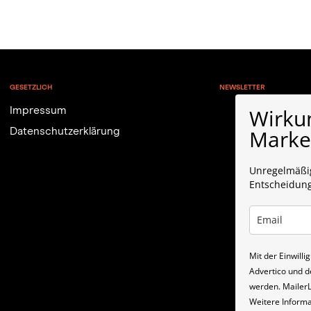
GESETZLICH
NEWSLETTER
Wirku
Impressum
Market
Datenschutzerklärung
Unregelmäßig
Entscheidun
Mit der Einwill
Advertico und d
werden. MailerLi
Weitere Informa