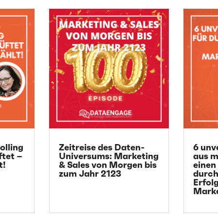
olling
Zeitreise des Daten-
6 unv
ftet –
Universums: Marketing
aus m
t!
& Sales von Morgen bis
einen
zum Jahr 2123
durc
Erfolg
Marke