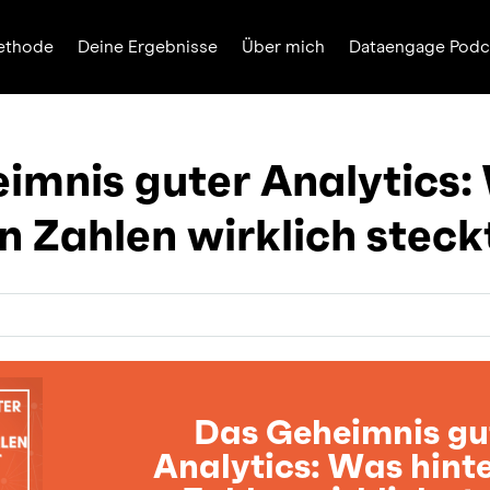
ethode
Deine Ergebnisse
Über mich
Dataengage Podc
imnis guter Analytics:
n Zahlen wirklich steck
Das Geheimnis gu
Analytics: Was hint