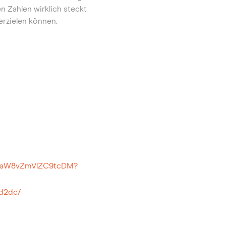
n Zahlen wirklich steckt
erzielen können.
UuaW8vZmVlZC9tcDM?
ed2dc/