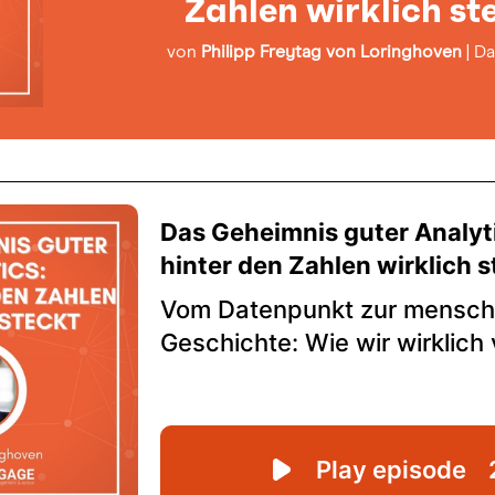
Zahlen wirklich st
von
Philipp Freytag von Loringhoven
|
Da