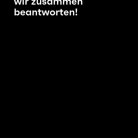
wir zusammen
beantworten!
Awareness
Welche unserer Marketingaktivitäten zahlt auf
unsere Marke ein?
Wie können wir unseren Marketing-Mix
verbessern, um die Bekanntheit zu steigern?
Wie viele mögliche Kunden erreichen wir?
Acquisition
Welche eurer Kampagnen überzeugen
Menschen bei euch
zu kaufen?
Woher kamen eure besten Kunden?
Wie viele Nutzer haben sich für unseren
Newsletter angemeldet?
Activation