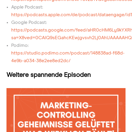
Apple Podcast:
https://podcasts.apple.com/de/podcast/dataengage/id1
Google Podcast:
https://podcasts.google.com/feed/aHR0cHM6Ly9k
sa=X&ved=0CAIQ9sEGahcKEwjgvsvh2Lj0AhUAAAAAH
Podimo:
https://studio.podimo.com/podcast/148838ad-f68d-
4e9b-a034-38e2ee8ed2dc/
Weitere spannende Episoden