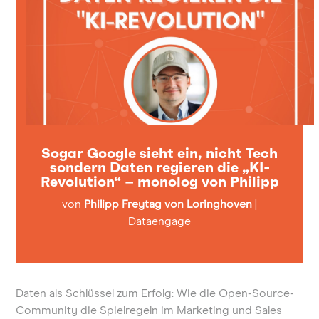
Sogar Google sieht ein, nicht Tech
sondern Daten regieren die „KI-
Revolution“ – monolog von Philipp
von
Philipp Freytag von Loringhoven
|
Dataengage
Daten als Schlüssel zum Erfolg: Wie die Open-Source-
Community die Spielregeln im Marketing und Sales