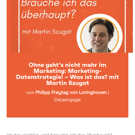
Ohne geht’s nicht mehr im
Marketing: Marketing-
Datenstrategie! – Was ist das? mit
Martin Szugat
von
Philipp Freytag von Loringhoven
|
Dataengage