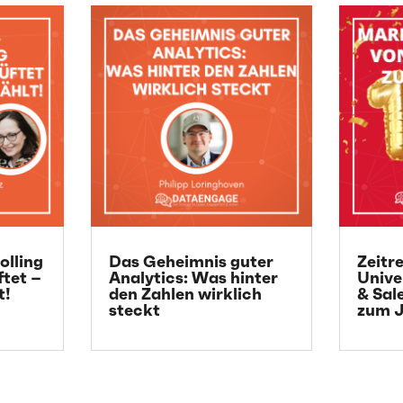
olling
Das Geheimnis guter
Zeitr
ftet –
Analytics: Was hinter
Unive
t!
den Zahlen wirklich
& Sal
steckt
zum J