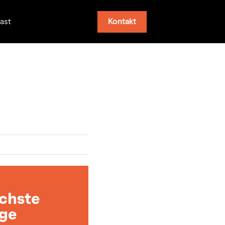
Kontakt
ast
e
chste
ge