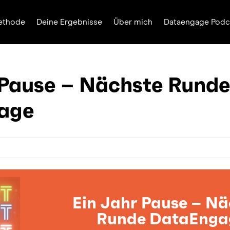
ethode
Deine Ergebnisse
Über mich
Dataengage Podc
 Pause – Nächste Rund
age
Ein Jahr Pause – Nä
Runde DataEnga