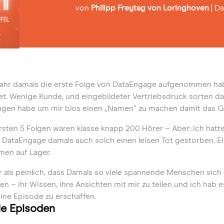
von
Philipp Freytag von Loringhoven
|
Da
Jahr damals die erste Folge von DataEngage aufgenommen habe,
t. Wenige Kunde, und eingebildeter Vertriebsdruck sorten dafür
ngen habe um mir blos einen „Namen“ zu machen damit das Gel
rsten 5 Folgen waren klasse knapp 200 Hörer – Aber: Ich hatt
ataEngage damals auch solch einen leisen Tot gestorben. Ei
men auf Lager.
r als peinlich, dass Damals so viele spannende Menschen sic
n – ihr Wissen, ihre Ansichten mit mir zu teilen und ich hab es
ine Episode zu erschaffen.
e Episoden