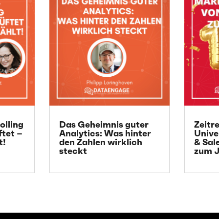
olling
Das Geheimnis guter
Zeitr
ftet –
Analytics: Was hinter
Unive
t!
den Zahlen wirklich
& Sal
steckt
zum J