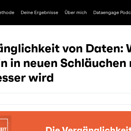
ethode
Deine Ergebnisse
Über mich
Dataengage Podc
änglichkeit von Daten
in in neuen Schläuchen 
sser wird
Die Vergänglichkei