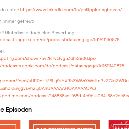
 du unter:
https://www.linkedin.com/in/philipploringhoven/
h immer gefreut!
en? Hinterlasse doch eine Bewertung:
podcasts.apple.com/de/podcast/dataengage/id1511140878
ei:
n.spotify.com/show/75v2BTvGvg533hiS906Jpo
//podcasts.apple.com/de/podcast/dataengage/id1511140878
google.com/feed/aHR0cHM6Ly9kYXRhZW5nYWdlLnBvZGlnZW
EGahcKEwjgvsvh2Lj0AhUAAAAAHQAAAAAQAQ
dio.podimo.com/podcast/148838ad-f68d-4e9b-a034-38e2ee8
e Episoden