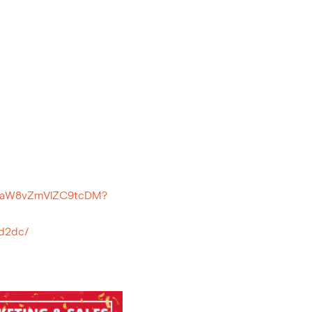
UuaW8vZmVlZC9tcDM?
ed2dc/