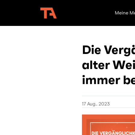
Meine M
Die Verg
alter We
immer be
17 Aug.. 2023