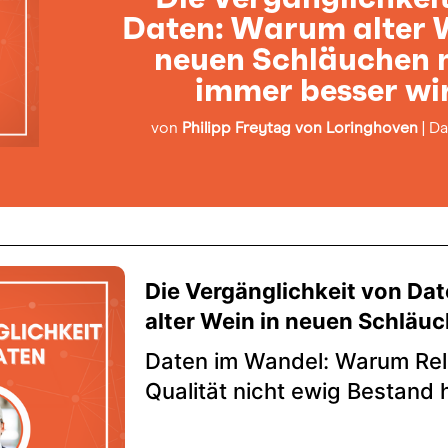
Daten: Warum alter 
neuen Schläuchen 
immer besser wi
von
Philipp Freytag von Loringhoven
|
Da