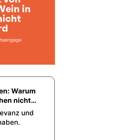
Wein in
nicht
rd
taengage