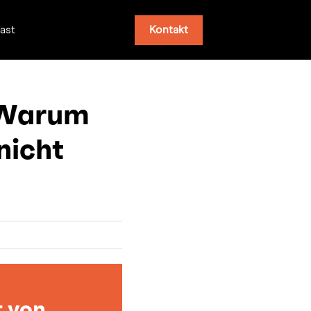
Kontakt
ast
: Warum
nicht
t von