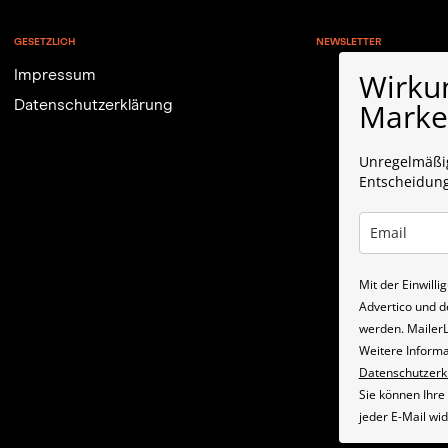
GESETZLICH
NEWSLETTER
Wirku
Impressum
Market
Datenschutzerklärung
Unregelmäßig
Entscheidun
Mit der Einwill
Advertico und d
werden. MailerLi
Weitere Informa
Datenschutzerk
Sie können Ihre 
jeder E-Mail wi