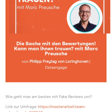
Die Sache mit den Bewertungen!
Kann man ihnen trauen? mit Marc
Preusche
von
Philipp Freytag von Loringhoven
|
Dataengage
Wie geht man am besten mit Fake Reviews um?
Link zur Umfrage:
https://masterarbeit.team-