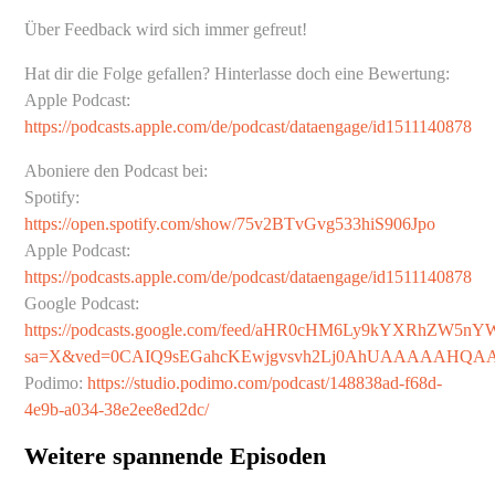
Über Feedback wird sich immer gefreut!
Hat dir die Folge gefallen? Hinterlasse doch eine Bewertung:
Apple Podcast:
https://podcasts.apple.com/de/podcast/dataengage/id1511140878
Aboniere den Podcast bei:
Spotify:
https://open.spotify.com/show/75v2BTvGvg533hiS906Jpo
Apple Podcast:
https://podcasts.apple.com/de/podcast/dataengage/id1511140878
Google Podcast:
https://podcasts.google.com/feed/aHR0cHM6Ly9kYXRhZW
sa=X&ved=0CAIQ9sEGahcKEwjgvsvh2Lj0AhUAAAAAHQ
Podimo:
https://studio.podimo.com/podcast/148838ad-f68d-
4e9b-a034-38e2ee8ed2dc/
Weitere spannende Episoden