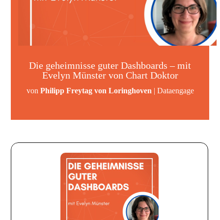
Die geheimnisse guter Dashboards – mit
Evelyn Münster von Chart Doktor
von
Philipp Freytag von Loringhoven
|
Dataengage