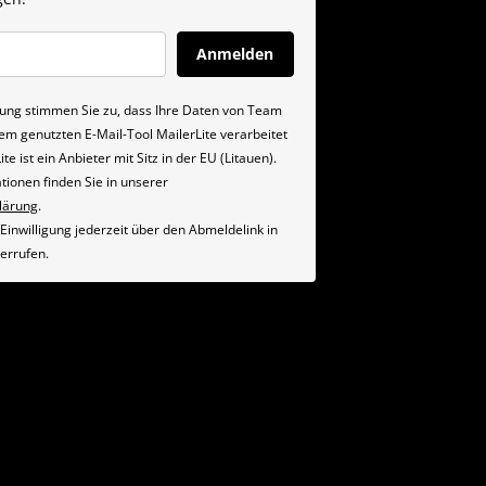
Anmelden
igung stimmen Sie zu, dass Ihre Daten von Team
em genutzten E-Mail-Tool MailerLite verarbeitet
te ist ein Anbieter mit Sitz in der EU (Litauen).
tionen finden Sie in unserer
lärung
.
Einwilligung jederzeit über den Abmeldelink in
derrufen.