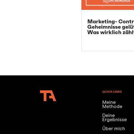
Marketing- Contr
Geheimnisse gelü
Was wirklich zähl
QUICK LINKS
Meine
Methode
Deine
Ergebnisse
Über mich