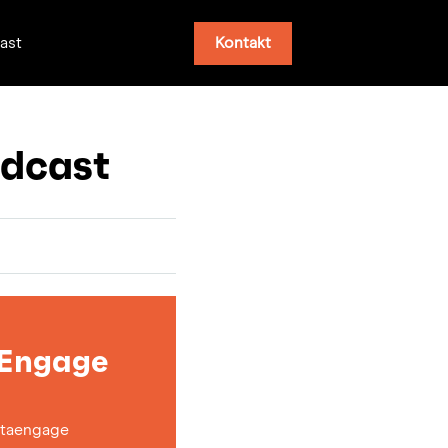
Kontakt
ast
dcast
aEngage
taengage