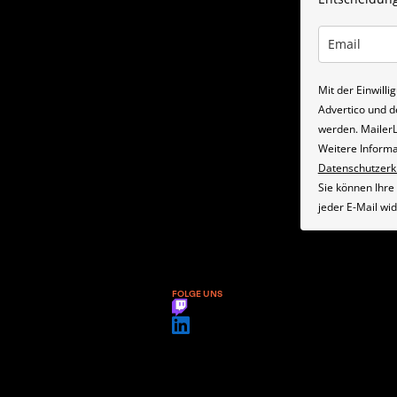
Mit der Einwill
Advertico und d
werden. MailerLi
Weitere Informa
Datenschutzerk
Sie können Ihre 
jeder E-Mail wi
FOLGE UNS