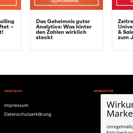
olling
Das Geheimnis guter
Zeitr
ftet –
Analytics: Was hinter
Unive
t!
den Zahlen wirklich
& Sal
steckt
zum J
GESETZLICH
NEWSLETTER
Wirku
Impressum
Market
Datenschutzerklärung
Unregelmäßig
Entscheidun