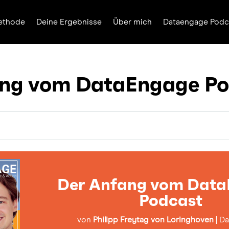
ethode
Deine Ergebnisse
Über mich
Dataengage Podc
ang vom DataEngage Po
Der Anfang vom Dat
Podcast
von
Philipp Freytag von Loringhoven
|
Da