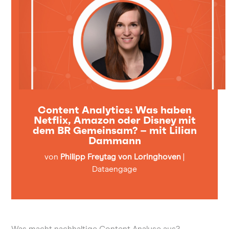
Content Analytics: Was haben
Netflix, Amazon oder Disney mit
dem BR Gemeinsam? – mit Lilian
Dammann
von
Philipp Freytag von Loringhoven
|
Dataengage