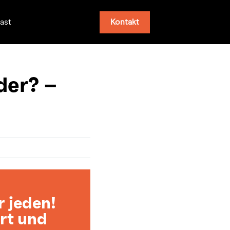
Kontakt
ast
der? –
r jeden!
rt und