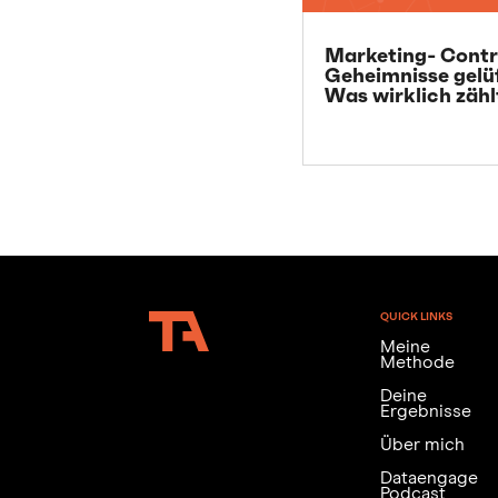
Marketing- Contr
Geheimnisse gelü
Was wirklich zähl
QUICK LINKS
Meine
Methode
Deine
Ergebnisse
Über mich
Dataengage
Podcast