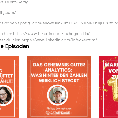
s Client-Seitig.
lify.com/
tps://open.spotify.com/show/1ImYTmDG3LiNIr31R6bhjH?si=5b
du hier: https://www.linkedin.com/in/heymattia/
est du hier: https://www.linkedin.com/in/eckerttim/
e Episoden