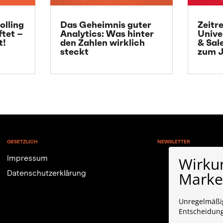
olling
Das Geheimnis guter
Zeitr
ftet –
Analytics: Was hinter
Unive
t!
den Zahlen wirklich
& Sal
steckt
zum J
GESETZLICH
NEWSLETTER
Wirku
Impressum
Market
Datenschutzerklärung
Unregelmäßig
Entscheidun