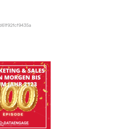
d61f92fcf9435a