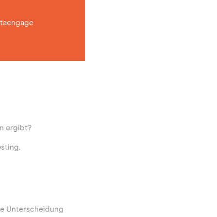
taengage
n ergibt?
sting.
ie Unterscheidung