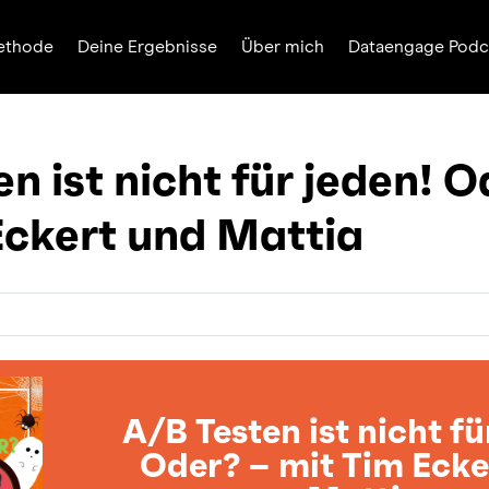
ethode
Deine Ergebnisse
Über mich
Dataengage Podc
n ist nicht für jeden! O
Eckert und Mattia
A/B Testen ist nicht fü
Oder? – mit Tim Ecke