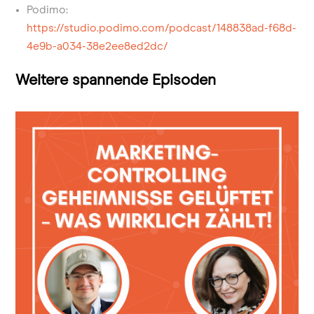
Podimo:
https://studio.podimo.com/podcast/148838ad-f68d-
4e9b-a034-38e2ee8ed2dc/
Weitere spannende Episoden