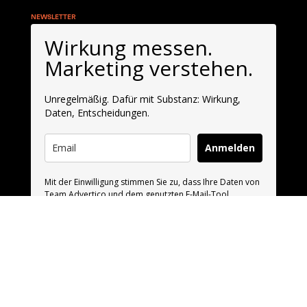
NEWSLETTER
Wirkung messen.
Marketing verstehen.
Unregelmäßig. Dafür mit Substanz: Wirkung,
Daten, Entscheidungen.
Anmelden
Mit der Einwilligung stimmen Sie zu, dass Ihre Daten von
Team Advertico und dem genutzten E-Mail-Tool
MailerLite verarbeitet werden. MailerLite ist ein Anbieter
mit Sitz in der EU (Litauen).
Weitere Informationen finden Sie in unserer
Datenschutzerklärung
.
Sie können Ihre Einwilligung jederzeit über den
Abmeldelink in jeder E-Mail widerrufen.