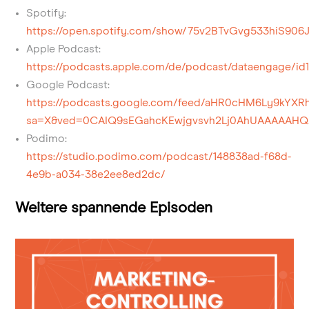
Spotify:
https://open.spotify.com/show/75v2BTvGvg533hiS906
Apple Podcast:
https://podcasts.apple.com/de/podcast/dataengage/id1
Google Podcast:
https://podcasts.google.com/feed/aHR0cHM6Ly9k
sa=X&ved=0CAIQ9sEGahcKEwjgvsvh2Lj0AhUAAAAAH
Podimo:
https://studio.podimo.com/podcast/148838ad-f68d-
4e9b-a034-38e2ee8ed2dc/
Weitere spannende Episoden