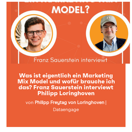
Was ist eigentlich ein Marketing
Mix Model und wofür brauche ich
das? Franz Sauerstein interviewt
Philipp Loringhoven
von
Philipp Freytag von Loringhoven
|
Dataengage