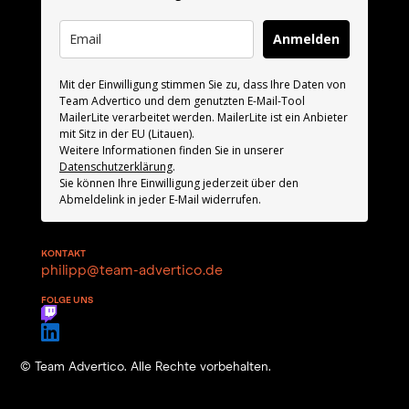
Anmelden
Mit der Einwilligung stimmen Sie zu, dass Ihre Daten von
Team Advertico und dem genutzten E-Mail-Tool
MailerLite verarbeitet werden. MailerLite ist ein Anbieter
mit Sitz in der EU (Litauen).
Weitere Informationen finden Sie in unserer
Datenschutzerklärung
.
Sie können Ihre Einwilligung jederzeit über den
Abmeldelink in jeder E-Mail widerrufen.
KONTAKT
philipp@team-advertico.de
FOLGE UNS
© Team Advertico. Alle Rechte vorbehalten.